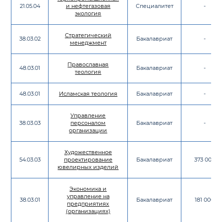
21.05.04
и нефтегазовая
Специалитет
-
экология
Стратегический
38.03.02
Бакалавриат
-
менеджмент
Православная
48.03.01
Бакалавриат
-
теология
48.03.01
Исламская теология
Бакалавриат
-
Управление
38.03.03
персоналом
Бакалавриат
-
организации
Художественное
54.03.03
проектирование
Бакалавриат
373 000
ювелирных изделий
Экономика и
управление на
38.03.01
Бакалавриат
181 000
предприятиях
(организациях)