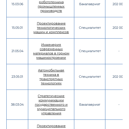
робототехника
15.03.06
Бакалавриат
202 000
промышленных
производств
Проектирование
15.05.01
технологических
Специалитет
202 000
машин и комплексов
Инженерия
современных
21.05.04
Специалитет
-
материалов в горном
машиностроении
Автомобильная
техника в
23.05.01
Специалитет
202 000
транспортных
технологиях
Стратегические
коммуникации
38.03.04
государственного и
Бакалавриат
-
муниципального
управления
Проектирование