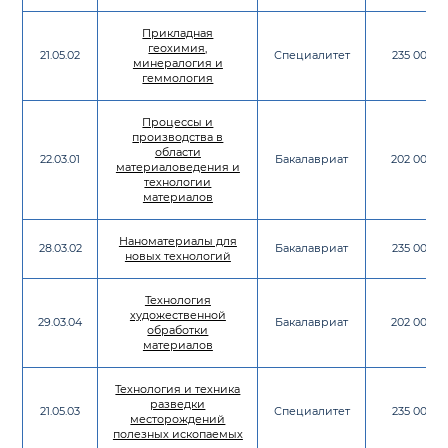
Прикладная
геохимия,
21.05.02
Специалитет
235 000
минералогия и
геммология
Процессы и
производства в
области
22.03.01
Бакалавриат
202 000
материаловедения и
технологии
материалов
Наноматериалы для
28.03.02
Бакалавриат
235 000
новых технологий
Технология
художественной
29.03.04
Бакалавриат
202 000
обработки
материалов
Технология и техника
разведки
21.05.03
Специалитет
235 000
месторождений
полезных ископаемых