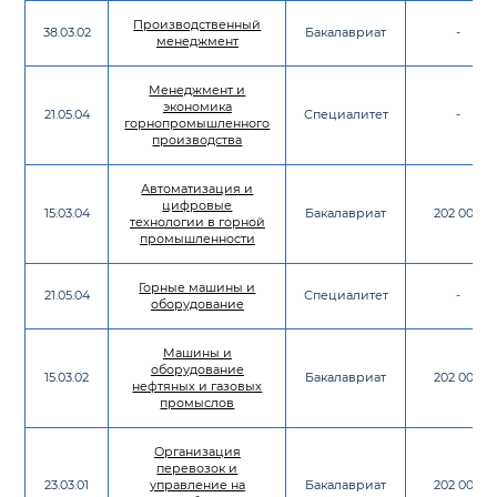
Производственный
38.03.02
Бакалавриат
-
менеджмент
Менеджмент и
экономика
21.05.04
Специалитет
-
горнопромышленного
производства
Автоматизация и
цифровые
15.03.04
Бакалавриат
202 000
технологии в горной
промышленности
Горные машины и
21.05.04
Специалитет
-
оборудование
Машины и
оборудование
15.03.02
Бакалавриат
202 000
нефтяных и газовых
промыслов
Организация
перевозок и
23.03.01
управление на
Бакалавриат
202 000