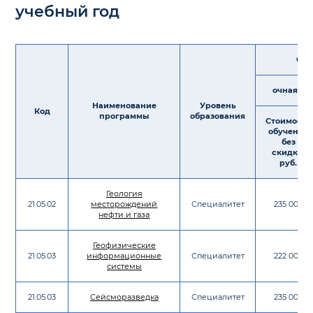
учебный год
Сто
очная фо
Наименование
Уровень
Код
программы
образования
Стоимость
обучения
без
скидки,
руб.
Геология
21.05.02
месторождений
Специалитет
235 000
нефти и газа
Геофизические
21.05.03
информационные
Специалитет
222 000
системы
21.05.03
Сейсморазведка
Специалитет
235 000