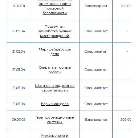
промышленной и
20.03.01
Бакалавриат
202 000
пожарной
безопасности
Подземная
21.05.04
разработка рудных
Специалитет
-
месторождений
Маркшейдерское
21.05.04
Специалитет
-
дело
Открытые горные
21.05.04
Специалитет
-
работы
Шахтное и подземное
21.05.04
Специалитет
-
строительство
21.05.04
Взрывное дело
Специалитет
-
Геоинформационные
09.03.02
Бакалавриат
202 000
системы
Мехатроника и