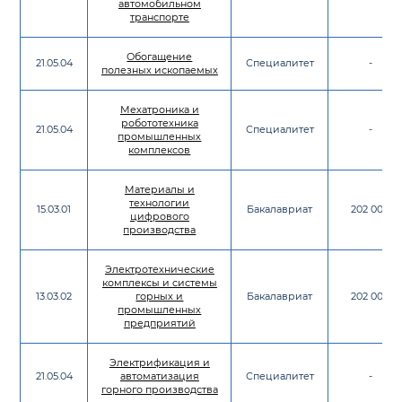
автомобильном
транспорте
Обогащение
21.05.04
Специалитет
-
полезных ископаемых
Мехатроника и
робототехника
21.05.04
Специалитет
-
промышленных
комплексов
Материалы и
технологии
15.03.01
Бакалавриат
202 000
цифрового
производства
Электротехнические
комплексы и системы
13.03.02
горных и
Бакалавриат
202 000
промышленных
предприятий
Электрификация и
21.05.04
автоматизация
Специалитет
-
горного производства