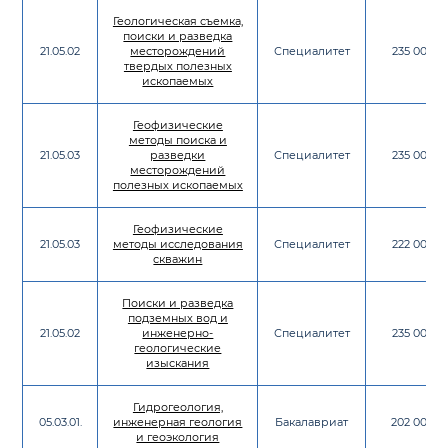
Геологическая съемка,
поиски и разведка
21.05.02
месторождений
Специалитет
235 000
твердых полезных
ископаемых
Геофизические
методы поиска и
21.05.03
разведки
Специалитет
235 000
месторождений
полезных ископаемых
Геофизические
21.05.03
методы исследования
Специалитет
222 000
скважин
Поиски и разведка
подземных вод и
21.05.02
инженерно-
Специалитет
235 000
геологические
изыскания
Гидрогеология,
05.03.01.
инженерная геология
Бакалавриат
202 000
и геоэкология