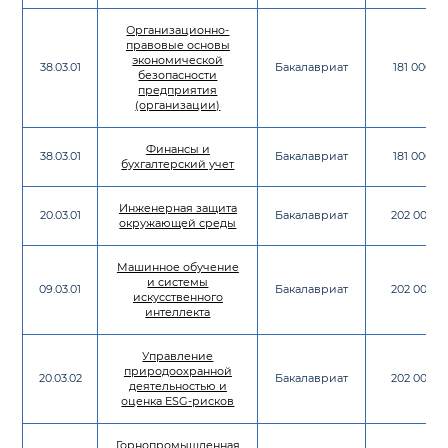
Организационно-
правовые основы
экономической
38.03.01
Бакалавриат
181 000
безопасности
предприятия
(организации)
Финансы и
38.03.01
Бакалавриат
181 000
бухгалтерский учет
Инженерная защита
20.03.01
Бакалавриат
202 000
окружающей среды
Машинное обучение
и системы
09.03.01
Бакалавриат
202 000
искусственного
интеллекта
Управление
природоохранной
20.03.02
Бакалавриат
202 000
деятельностью и
оценка ESG-рисков
Горнопромышленная