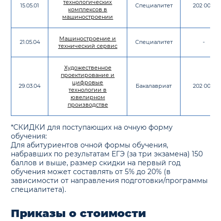
технологических
15.05.01
Специалитет
202 000
комплексов в
машиностроении
Машиностроение и
21.05.04
Специалитет
-
технический сервис
Художественное
проектирование и
цифровые
29.03.04
Бакалавриат
202 000
технологии в
ювелирном
производстве
*СКИДКИ для поступающих на очную форму
обучения:
Для абитуриентов очной формы обучения,
набравших по результатам ЕГЭ (за три экзамена) 150
баллов и выше, размер скидки на первый год
обучения может составлять от 5% до 20% (в
зависимости от направления подготовки/программы
специалитета).
Приказы о стоимости