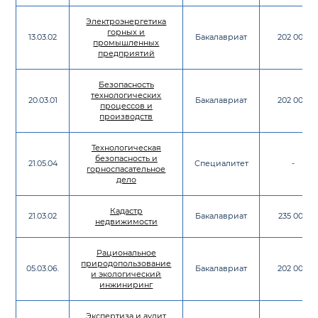
Электроэнергетика
горных и
13.03.02
Бакалавриат
202 000
промышленных
предприятий
Безопасность
технологических
20.03.01
Бакалавриат
202 000
процессов и
производств
Технологическая
безопасность и
21.05.04
Специалитет
-
горноспасательное
дело
Кадастр
21.03.02
Бакалавриат
235 000
недвижимости
Рациональное
природопользование
05.03.06.
Бакалавриат
202 000
и экологический
инжиниринг
Экспертиза и аудит