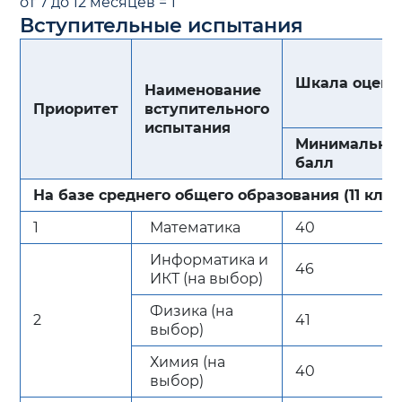
от 7 до 12 месяцев = 1
Вступительные испытания
Шкала оцени
Наименование
Приоритет
вступительного
испытания
Минимальны
балл
На базе среднего общего образования (11 клас
1
Математика
40
Информатика и
46
ИКТ (на выбор)
Физика (на
2
41
выбор)
Химия (на
40
выбор)