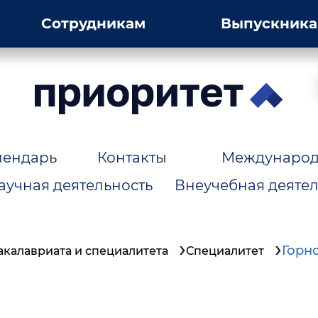
Сотрудникам
Выпускник
лендарь
Контакты
Международн
аучная деятельность
Внеучебная деятел
Горн
калавриата и специалитета
Специалитет