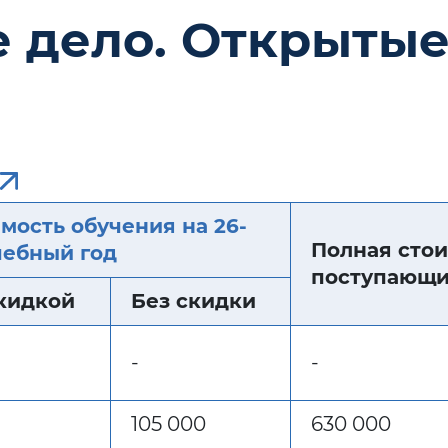
ое дело. Открыты
6
мость обучения на 26-
Полная стои
чебный год
поступающих
кидкой
Без скидки
-
-
105 000
630 000