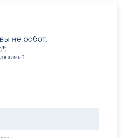
вы не робот,
*:
сле зимы?
просы