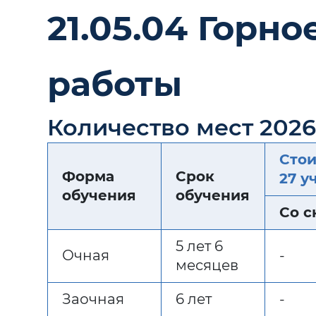
21.05.04 Горн
работы
Количество мест 202
Стои
Форма
Срок
27 у
обучения
обучения
Со с
5 лет 6
Очная
-
месяцев
Заочная
6 лет
-