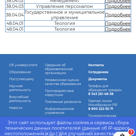
38.04.02
Менеджмент
Подробнее
38.04.03
Управление персоналом
Подробнее
Государственное и муниципальное
38.04.04
Подробнее
управление
48.04.01
Теология
Подробнее
48.04.01
Теология
Подробнее
Об университете
Сведения об
Контакты
образовательной
Образование
Сотрудники
организации
Поступающему
Документы
Независимая оценка
качества образования
Научная
Телефон для
деятельность
обращения граждан
Противодействие
8 343 251-48-38
коррупции
Внеучебная
деятельность
Горячая линия
Платежные реквизиты
Минобрнауки РФ
Новости
Информационное
8 800 222-55-71
управление
Психологическая
Последние
служба
Этот сайт использует файлы cookies и сервисы сбора
обновления страниц
8 982 760-44-14
технических данных посетителей (данные об IP-адресе,
1
местоположении и др.) для улучшения качества работы