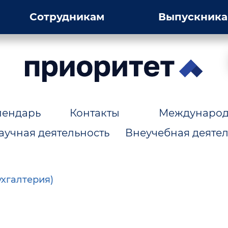
Сотрудникам
Выпускник
лендарь
Контакты
Международн
аучная деятельность
Внеучебная деятел
ухгалтерия)