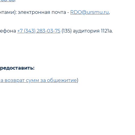
тами): электронная почта -
RDO@ursmu.ru
,
елефона
+7 (343) 283-03-75
(135) аудитория 1121а.
редоставить:
на возврат сумм за общежитие
)