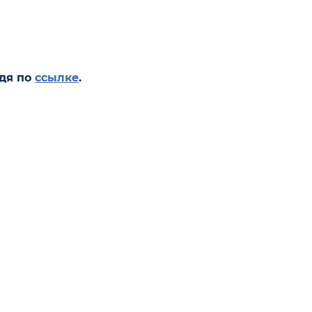
йдя по
ссылке
.