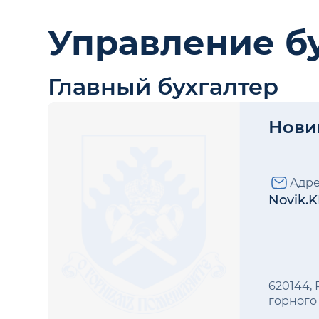
Управление бу
Главный бухгалтер
Нови
Адре
Novik.
620144, 
горного 