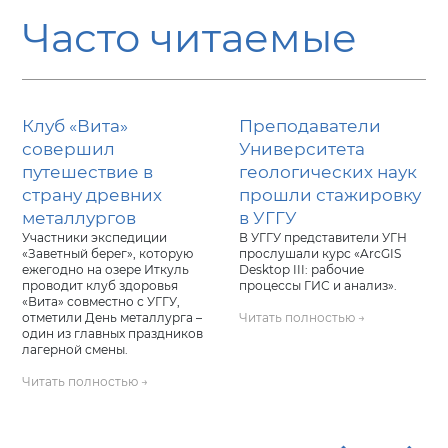
Часто читаемые
Клуб «Вита»
Преподаватели
совершил
Университета
путешествие в
геологических наук
страну древних
прошли стажировку
металлургов
в УГГУ
Участники экспедиции
В УГГУ представители УГН
«Заветный берег», которую
прослушали курс «ArcGIS
ежегодно на озере Иткуль
Desktop III: рабочие
проводит клуб здоровья
процессы ГИС и анализ».
«Вита» совместно с УГГУ,
отметили День металлурга –
Читать полностью →
один из главных праздников
лагерной смены.
Читать полностью →