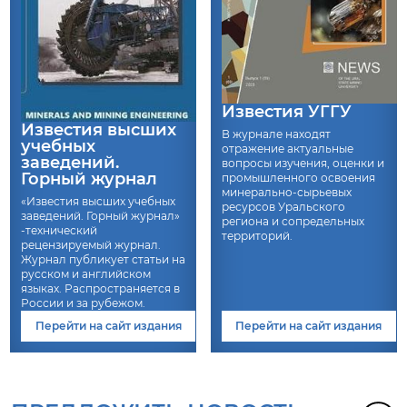
Известия УГГУ
Известия высших
В журнале находят
учебных
отражение актуальные
заведений.
вопросы изучения, оценки и
Горный журнал
промышленного освоения
минерально-сырьевых
«Известия высших учебных
ресурсов Уральского
заведений. Горный журнал»
региона и сопредельных
-технический
территорий.
рецензируемый журнал.
Журнал публикует статьи на
русском и английском
языках. Распространяется в
России и за рубежом.
Перейти на сайт издания
Перейти на сайт издания