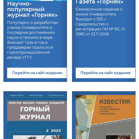
Газета «Горняк»
Научно-
популярный
Ежемесячное издание о
журнал «Горняк»
жизни Университета.
Выходит с 1931 г.
Популярно о разработках
Свидетельство о
ученых Университета и
регистрации ПИ № ФС-11-
последних достижениях
0965 от 23.11.2006
науки и техники в мире.
Выходит 1 раз в год в
преддверии Уральской
горнопромышленной
декады УГГУ.
Перейти на сайт издания
Перейти на сайт издания