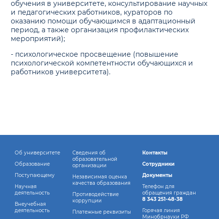
обучения в университете, консультирование научных
и педагогических работников, кураторов по
оказанию помощи обучающимся в адаптационный
период, а также организация профилактических
мероприятий);
- психологическое просвещение (повышение
психологической компетентности обучающихся и
работников университета).
Об университете
Сведения об
Контакты
образовательной
Образование
Сотрудники
организации
Поступающему
Документы
Независимая оценка
качества образования
Научная
Телефон для
деятельность
обращения граждан
Противодействие
8 343 251-48-38
коррупции
Внеучебная
деятельность
Горячая линия
Платежные реквизиты
Минобрнауки РФ