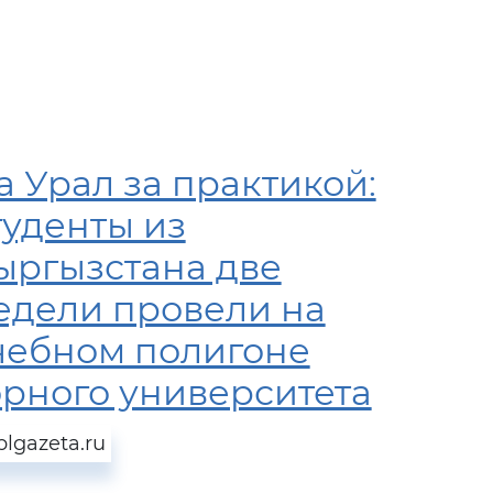
а Урал за практикой:
туденты из
ыргызстана две
едели провели на
чебном полигоне
орного университета
blgazeta.ru