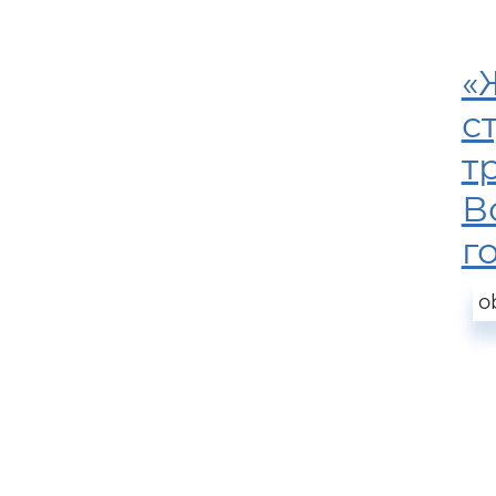
«
с
т
В
г
o