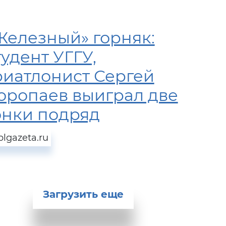
Железный» горняк:
тудент УГГУ,
риатлонист Сергей
оропаев выиграл две
онки подряд
blgazeta.ru
Загрузить еще