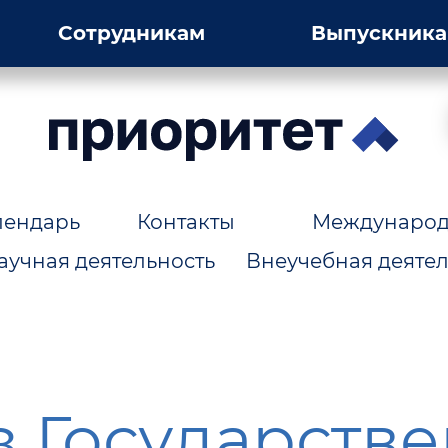
Сотрудникам
Выпускник
лендарь
Контакты
Международн
аучная деятельность
Внеучебная деятел
 Государств