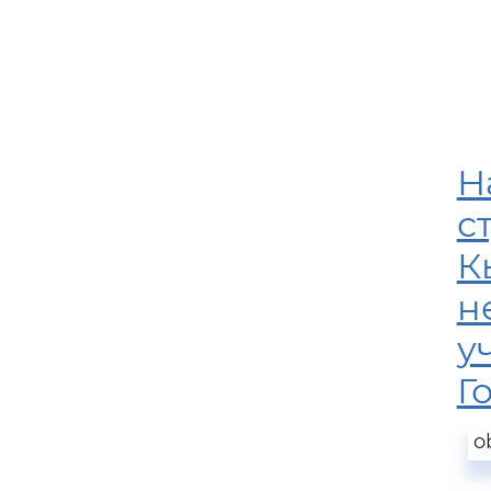
Н
с
К
н
у
Г
o