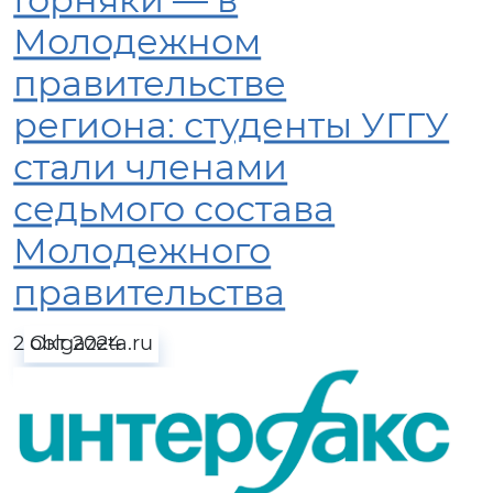
Горняки — в
Молодежном
правительстве
региона: студенты УГГУ
стали членами
седьмого состава
Молодежного
правительства
2 Окт 2024
oblgazeta.ru