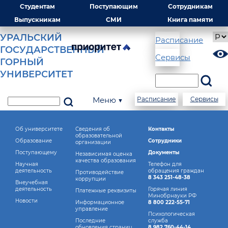
Студентам
Поступающим
Сотрудникам
Выпускникам
СМИ
Книга памяти
УРАЛЬСКИЙ
Расписание
ГОСУДАРСТВЕННЫЙ
Сервисы
ГОРНЫЙ
УНИВЕРСИТЕТ
Меню ▼
Расписание
Сервисы
Об университете
Сведения об
Контакты
образовательной
Образование
Сотрудники
организации
Поступающему
Документы
Независимая оценка
качества образования
Научная
Телефон для
деятельность
обращения граждан
Противодействие
8 343 251-48-38
коррупции
Внеучебная
деятельность
Горячая линия
Платежные реквизиты
Минобрнауки РФ
Новости
Информационное
8 800 222-55-71
управление
Психологическая
Последние
служба
обновления страниц
8 982 760-44-14