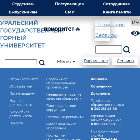
Студентам
Поступающим
Сотрудникам
Выпускникам
СМИ
Книга памяти
УРАЛЬСКИЙ
Расписание
ГОСУДАРСТВЕННЫЙ
Сервисы
ГОРНЫЙ
УНИВЕРСИТЕТ
Меню ▼
Расписание
Сервисы
Об университете
Сведения об
Контакты
образовательной
Образование
Сотрудники
организации
Поступающему
Документы
Независимая оценка
качества образования
Научная
Телефон для
деятельность
обращения граждан
Противодействие
8 343 251-48-38
коррупции
Внеучебная
деятельность
Горячая линия
Платежные реквизиты
Минобрнауки РФ
Новости
Информационное
8 800 222-55-71
управление
Психологическая
Последние
служба
обновления страниц
8 982 760-44-14