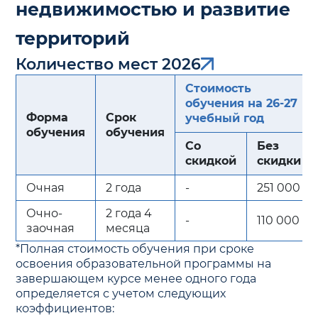
недвижимостью и развитие
территорий
Количество мест 2026
Стоимость
обучения на 26-27
Форма
Срок
учебный год
обучения
обучения
Со
Без
скидкой
скидки
Очная
2 года
-
251 000
Очно-
2 года 4
-
110 000
заочная
месяца
*Полная стоимость обучения при сроке
освоения образовательной программы на
завершающем курсе менее одного года
определяется с учетом следующих
коэффициентов: