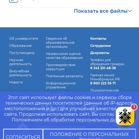
Показать все файлы
Об университете
Сведения об
Контакты
образовательной
Образование
Сотрудники
организации
Поступающему
Документы
Независимая оценка
качества образования
Научная
Телефон для
деятельность
обращения граждан
Противодействие
8 343 251-48-38
коррупции
Внеучебная
деятельность
Горячая линия
Платежные реквизиты
Минобрнауки РФ
Новости
Информационное
8 800 222-55-71
управление
Психологическая
Последние
служба
Этот сайт использует файлы cookies и сервисы сбора
обновления страниц
8 982 760-44-14
технических данных посетителей (данные об IP-адресе,
1
местоположении и др.) для улучшения качества работы
сайта. Продолжая использовать сайт, Вы соглашаетесь с
Положением об обработке персональных данных.
© 2026 Федеральное государственное бюджетное
образовательное учреждение
высшего образования "Уральский государственный
ПОЛОЖЕНИЕ О ПЕРСОНАЛЬНЫХ
СОГЛАСИТЬСЯ
горный университет"