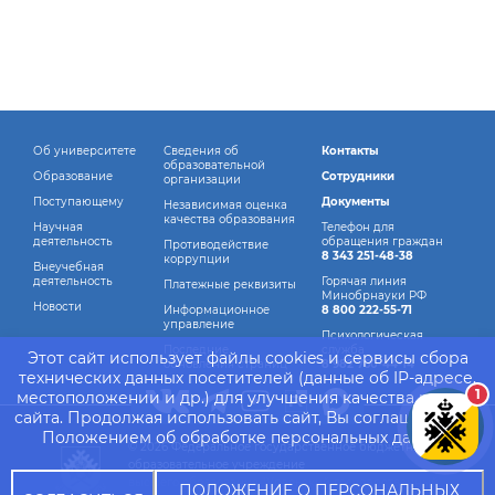
Об университете
Сведения об
Контакты
образовательной
Образование
Сотрудники
организации
Поступающему
Документы
Независимая оценка
качества образования
Научная
Телефон для
деятельность
обращения граждан
Противодействие
8 343 251-48-38
коррупции
Внеучебная
деятельность
Горячая линия
Платежные реквизиты
Минобрнауки РФ
Новости
Информационное
8 800 222-55-71
управление
Психологическая
Последние
служба
Этот сайт использует файлы cookies и сервисы сбора
обновления страниц
8 982 760-44-14
технических данных посетителей (данные об IP-адресе,
1
местоположении и др.) для улучшения качества работы
сайта. Продолжая использовать сайт, Вы соглашаетесь с
Положением об обработке персональных данных.
© 2026 Федеральное государственное бюджетное
образовательное учреждение
высшего образования "Уральский государственный
ПОЛОЖЕНИЕ О ПЕРСОНАЛЬНЫХ