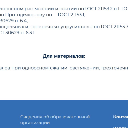
сном растяжении и сжатии по ГОСТ 21153.2 п.1. ГОСТ 
 Протодьяконову по ГОСТ 21153.1,
629 п. 6.4,
дольных и поперечных упругих волн по ГОСТ 21153.7
30629 п. 6.3.1
Для материалов:
лов при одноосном сжатии, растяжении, трехточечн
Сведения об образовательной
Конта
организации