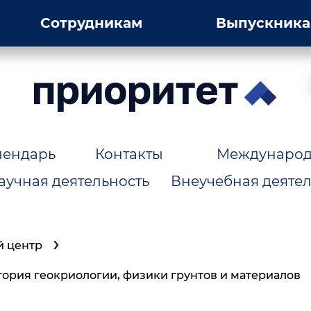
Сотрудникам
Выпускник
лендарь
Контакты
Международн
аучная деятельность
Внеучебная деятел
й центр
тория геокриологии, физики грунтов и материалов