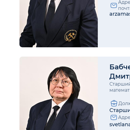
Адре
почт
arzama
Бабч
Дмит
Старший
математ
Долж
Старши
Адре
svetla