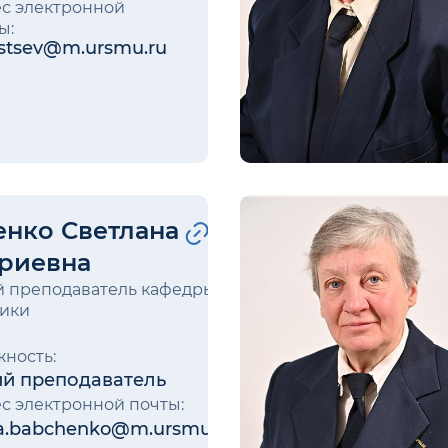
с электронной
ы:
stsev@m.ursmu.ru
енко Светлана
риевна
 преподаватель кафедры
ики
ность:
й преподаватель
с электронной почты:
na.babchenko@m.ursmu.ru