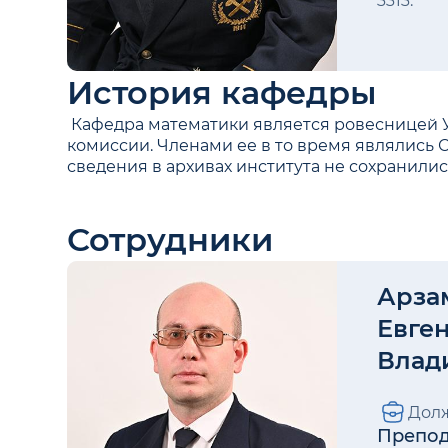
3313.
История кафедры
Кафедра математики является ровесницей Ура
комиссии. Членами ее в то время являлись С. В
сведения в архивах института не сохранилис
Сотрудники
Арза
Евге
Влад
Долж
Препод