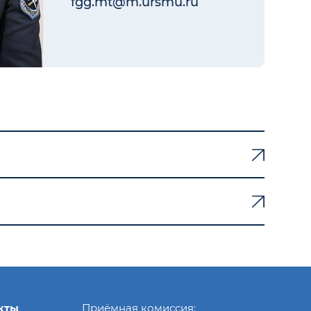
fgg.mt@m.ursmu.ru
кты
Приёмная комиссия: