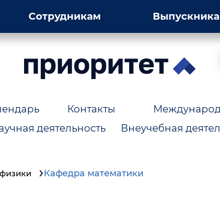
Сотрудникам
Выпускник
лендарь
Контакты
Международн
аучная деятельность
Внеучебная деятел
Кафедра математики
офизики