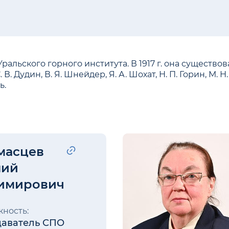
льского горного института. В 1917 г. она существо
. Дудин, В. Я. Шнейдер, Я. А. Шохат, Н. П. Горин, М. Н
ь.
масцев
ний
имирович
ность:
аватель СПО