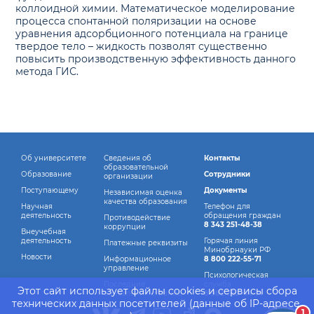
коллоидной химии. Математическое моделирование
процесса спонтанной поляризации на основе
уравнения адсорбционного потенциала на границе
твердое тело – жидкость позволят существенно
повысить производственную эффективность данного
метода ГИС.
Об университете
Сведения об
Контакты
образовательной
Образование
Сотрудники
организации
Поступающему
Документы
Независимая оценка
качества образования
Научная
Телефон для
деятельность
обращения граждан
Противодействие
8 343 251-48-38
коррупции
Внеучебная
деятельность
Горячая линия
Платежные реквизиты
Минобрнауки РФ
Новости
Информационное
8 800 222-55-71
управление
Психологическая
Последние
служба
Этот сайт использует файлы cookies и сервисы сбора
обновления страниц
8 982 760-44-14
технических данных посетителей (данные об IP-адресе,
1