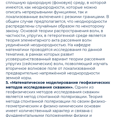
сплошную однородную (фоновую) среду, в которой
имеются, как неоднородности, которые можно
описать непрерывными функциями, так и
локализованные включения с резкими границами. В
общем случае предполагается, что неоднородности
распределены случайным образом по некоторому
закону. Основой теории распространения волн, в
частности, упругих, в гетерогенной среде является
теория элементарного акта рассеяния волн
уединённой неоднородностью. На кафедре
математики проводятся исследования по данной
тематике, в рамках которых развит
усовершенствованный вариант теории рассеяния
упругих (сейсмических) волн, позволяющий изучать
вторичное волновое поле от локализованной
предварительно напряжённой неоднородности
земной коры.
5. «Математическое моделирование геофизических
методов исследования скважин».
Одним из
геофизических методов исследования скважин
является метод спонтанной поляризации. Теория
метода спонтанной поляризации по своим физико-
геометрическим и физико-химическим основам
имеет количественный характер и связана с
фундаментальными положениями физики и