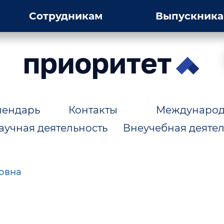
Сотрудникам
Выпускник
лендарь
Контакты
Международн
аучная деятельность
Внеучебная деятел
овна