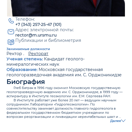
Телефон:
+7 (343) 257-25-47 (101)
Адрес электронной почты:
rector@m.ursmu.ru
Публикации и библиометрия
Занимаемые должности
Ректор .
Ректорат
Ученая степень:
Кандидат геолого-
минералогических наук
Образование:
Московская государственная
геологоразведочная академия им. С. Орджоникидзе
Биография
Глеб Батрак в 1996 году окончил Московскую государственную
геологоразведочную академию им. С. Орджоникидзе, в 1999 году —
аспирантуру в Институте геоэкологии им. Е.М. Сергеева РАН.
В Институте работает уже более 20 лет — ведущим научным
сотрудником Лаборатории «Гидрогеоэкологии». По
совместительству занимает должность главного гидрогеолога в
федеральном государственном бюджетном учреждении по
вопросам реорганизации и ликвидации нерентабельных шахт и ...
Далее