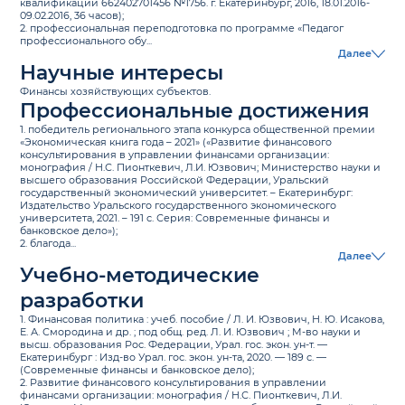
квалификации 662402701456 №1756. г. Екатеринбург, 2016, 18.01.2016-
09.02.2016, 36 часов);
2. профессиональная переподготовка по программе «Педагог
профессионального обу...
Далее
Научные интересы
Финансы хозяйствующих субъектов.
Профессиональные достижения
1. победитель регионального этапа конкурса общественной премии
«Экономическая книга года – 2021» («Развитие финансового
консультирования в управлении финансами организации:
монография / Н.С. Пионткевич, Л.И. Юзвович; Министерство науки и
высшего образования Российской Федерации, Уральский
государственный экономический университет. – Екатеринбург:
Издательство Уральского государственного экономического
университета, 2021. – 191 с. Серия: Современные финансы и
банковское дело»);
2. благода...
Далее
Учебно-методические
разработки
1. Финансовая политика : учеб. пособие / Л. И. Юзвович, Н. Ю. Исакова,
Е. А. Смородина и др. ; под общ. ред. Л. И. Юзвович ; М-во науки и
высш. образования Рос. Федерации, Урал. гос. экон. ун-т. —
Екатеринбург : Изд-во Урал. гос. экон. ун-та, 2020. — 189 с. —
(Современные финансы и банковское дело);
2. Развитие финансового консультирования в управлении
финансами организации: монография / Н.С. Пионткевич, Л.И.