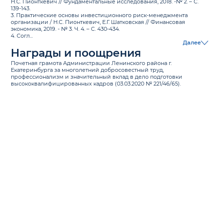
Н.С. Пионткевич // Фундаментальные исследования, 2018. -№ 2. – С.
139-143.
3. Практические основы инвестиционного риск-менеджмента
организации / Н.С. Пионткевич, Е.Г. Шатковская // Финансовая
экономика, 2019. - № 3. Ч. 4. – С. 430-434.
4. Согл...
Далее
Награды и поощрения
Почетная грамота Администрации Ленинского района г.
Екатеринбурга за многолетний добросовестный труд,
профессионализм и значительный вклад в дело подготовки
высококвалифицированных кадров (03.03.2020 № 221/46/65).