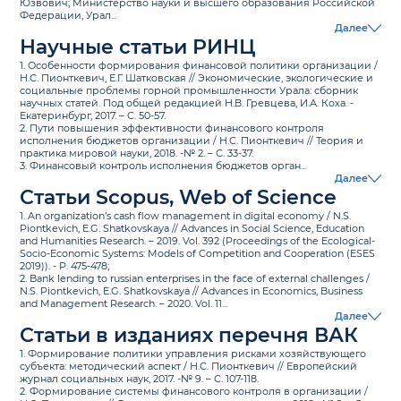
Юзвович; Министерство науки и высшего образования Российской
Федерации, Урал...
Далее
Научные статьи РИНЦ
1. Особенности формирования финансовой политики организации /
Н.С. Пионткевич, Е.Г. Шатковская // Экономические, экологические и
социальные проблемы горной промышленности Урала: сборник
научных статей. Под общей редакцией Н.В. Гревцева, И.А. Коха. -
Екатеринбург, 2017. – С. 50-57.
2. Пути повышения эффективности финансового контроля
исполнения бюджетов организации / Н.С. Пионткевич // Теория и
практика мировой науки, 2018. -№ 2. – С. 33-37.
3. Финансовый контроль исполнения бюджетов орган...
Далее
Статьи Scopus, Web of Science
1. An organization’s cash flow management in digital economy / N.S.
Piontkevich, E.G. Shatkovskaya // Advances in Social Science, Education
and Humanities Research. – 2019. Vol. 392 (Proceedings of the Ecological-
Socio-Economic Systems: Models of Competition and Cooperation (ESES
2019)). - Р. 475-478;
2. Bank lending to russian enterprises in the face of external challenges /
N.S. Piontkevich, E.G. Shatkovskaya // Advances in Economics, Business
and Management Research. – 2020. Vol. 11...
Далее
Статьи в изданиях перечня ВАК
1. Формирование политики управления рисками хозяйствующего
субъекта: методический аспект / Н.С. Пионткевич // Европейский
журнал социальных наук, 2017. -№ 9. – С. 107-118.
2. Формирование системы финансового контроля в организации /