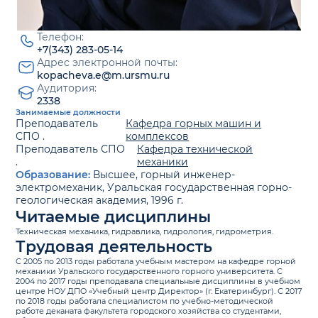
Телефон:
+7(343) 283-05-14
Адрес электронной почты:
kopacheva.e@m.ursmu.ru
Аудитория:
2338
Занимаемые должности
Преподаватель
Кафедра горных машин и
СПО .
комплексов
Преподаватель СПО
Кафедра технической
.
механики
Образование:
Высшее, горный инженер-
электромеханик, Уральская государственная горно-
геологическая академия, 1996 г.
Читаемые дисциплины
Техническая механика, гидравлика, гидрология, гидрометрия.
Трудовая деятельность
С 2005 по 2013 годы работала учебным мастером на кафедре горной
механики Уральского государственного горного университета. С
2004 по 2017 годы преподавала специальные дисциплины в учебном
центре НОУ ДПО «Учебный центр Директор» (г. Екатеринбург). С 2017
по 2018 годы работала специалистом по учебно-методической
работе деканата факультета городского хозяйства со студентами,