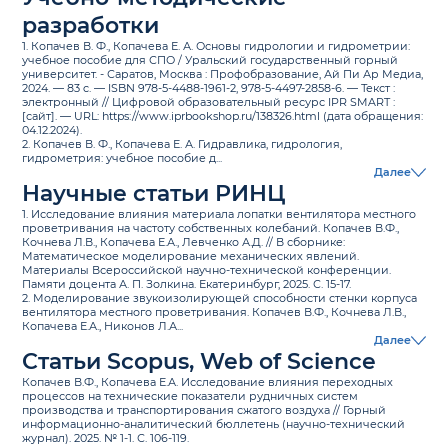
разработки
1. Копачев В. Ф., Копачева Е. А. Основы гидрологии и гидрометрии:
учебное пособие для СПО / Уральский государственный горный
университет. - Саратов, Москва : Профобразование, Ай Пи Ар Медиа,
2024. — 83 c. — ISBN 978-5-4488-1961-2, 978-5-4497-2858-6. — Текст :
электронный // Цифровой образовательный ресурс IPR SMART :
[сайт]. — URL: https://www.iprbookshop.ru/138326.html (дата обращения:
04.12.2024).
2. Копачев В. Ф., Копачева Е. А. Гидравлика, гидрология,
гидрометрия: учебное пособие д...
Далее
Научные статьи РИНЦ
1. Исследование влияния материала лопатки вентилятора местного
проветривания на частоту собственных колебаний. Копачев В.Ф.,
Кочнева Л.В., Копачева Е.А., Левченко А.Д. // В сборнике:
Математическое моделирование механических явлений.
Материалы Всероссийской научно-технической конференции.
Памяти доцента А. П. Золкина. Екатеринбург, 2025. С. 15-17.
2. Моделирование звукоизолирующей способности стенки корпуса
вентилятора местного проветривания. Копачев В.Ф., Кочнева Л.В.,
Копачева Е.А., Никонов Л.А...
Далее
Статьи Scopus, Web of Science
Копачев В.Ф., Копачева Е.А. Исследование влияния переходных
процессов на технические показатели рудничных систем
производства и транспортирования сжатого воздуха // Горный
информационно-аналитический бюллетень (научно-технический
журнал). 2025. № 1-1. С. 106-119.