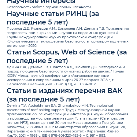
Научные интересы
Безопасность работ в горной промышленности.
Научные статьи РИНЦ (за
последние 5 лет)
Пуриков Д.Е., Кузнецов А.М., Ермолаев А.И., Демина Т.В. Применения
гидропасты при вырывании шпуров на подземных рудниках //
Труды международной научно-практической конференции
«Экологическая и техносферная безопасность горнопромышленных
регионов» - 2020.
Статьи Scopus, Web of Science (за
последние 5 лет)
Демин В.Ф., Демина Т.В., Шонтаев А.Д., Шонтаев Д.С. Методический
подход по оценке безопасности очистных работ на шахтах / Труды
ХXXIV Межд. научной конференции «Актуальные научные
исследования в современном мире» 26-27 февраля 2018 г., г.
Переяслав-Хмельницкий. - Вып. 1(33), ч. 1. С 84-90 с.
Статьи в изданиях перечня ВАК
(за последние 5 лет)
Demina T.V., Abdrakhman E.A., Zhumabekov M.N.
Т
echnological
parameters of roof bolting support.
Труды Международной научно-
практической
online
конференции «Интеграция науки, образования
и производства – основа реализации Плана нации» (Сагиновские
чтения №13), посвященной 30-летию Независимости Республики
Казахстан, 17-18 июня 2021 г. Министерство образования и науки РК,
Карагандинский технический университет. - Караганда: Изд-во
КарТУ, 2021. – 1969 с.
ISBN
978-601-320-482-6. – С. 991 – 993.