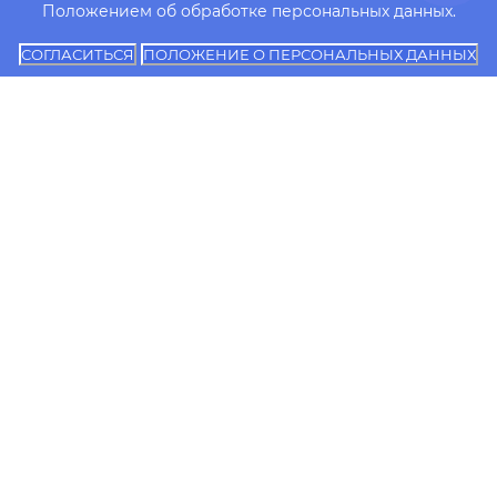
Положением об обработке персональных данных.
СОГЛАСИТЬСЯ
ПОЛОЖЕНИЕ О ПЕРСОНАЛЬНЫХ ДАННЫХ
Об
Сведения об
Контакты
университете
образовательной
Сотрудники
организации
Образование
Документы
Независимая оценка
Поступающему
качества
Телефон для
образования
Научная
обращения граждан
деятельность
8 343 251-48-38