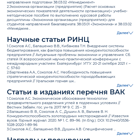
направления подготовки 38.03.02 «Менеджмент»
2.Экономика организации (предприятия) (Расчет основных
экономических показателей деятельности организации)»: учебно-
методическое пособие по выполнению курсовой работы
дисциплины «Экономика организации (предприятия)» для
студентов направлений бакалавриата: 38.03.01 «Экономика» и 38.03.02
«Менеджме...
Далее
Научные статьи РИНЦ
1.Соколов А.С., Балашенко В.В., Кибанова Т.Н. Внедрение системы
бюджетирования, как фактора повышения конкурентоспособности
предприятия // Актуальные проблемы экономики и управления: Сб.
статей IX всероссийской научно-практической конференции с
международным участием: Екатеринбург. УГГУ. 20-21 октября 2021 г. –
С. 57-60
2.Бартенева А.А., Соколов А.С. Необходимость повышения
стратегической конкурентоспособности горнодобывающих
предприятий // Уральская горная шк...
Далее
Статьи в изданиях перечня ВАК
1.Соколов А.С. Экономическое обоснование технологии
предварительного разделения углей в подземных условиях //
Вестник Забайк. гос. ун-та. 2017. № 9. С. 25 – 31
2.Балашенко В. В., Соколов А. С., Душин А. В., Валиев В. Н.
Конкурентоспособность золоторудных месторождений // Известия
вузов. Горный журнал. 2020. № 1. С. 89–96. (In Eng.). DOI: 10.21440/0536-
1028-2020-1-89-96
3.Соколов А.С., Балашенко В.В., Душин А.В. Специфические ...
Далее