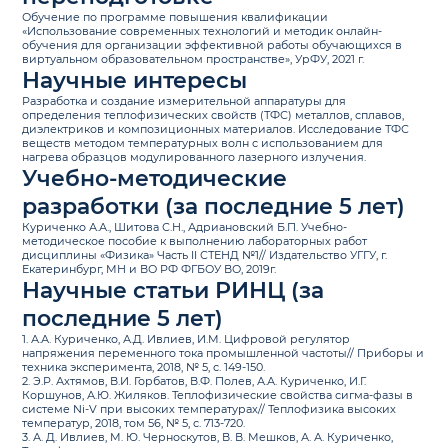
Обучение по программе повышения квалификации
«Использование современных технологий и методик онлайн-
обучения для организации эффективной работы обучающихся в
виртуальном образовательном пространстве», УрФУ, 2021 г.
Научные интересы
Разработка и создание измерительной аппаратуры для
определения теплофизических свойств (ТФС) металлов, сплавов,
диэлектриков и композиционных материалов. Исследование ТФС
веществ методом температурных волн с использованием для
нагрева образцов модулированного лазерного излучения.
Учебно-методические
разработки (за последние 5 лет)
Куриченко А.А., Шитова С.Н., Адриановский Б.П. Учебно-
методическое пособие к выполнению лабораторных работ
дисциплины «Физика» Часть II СТЕНД №1// Издательство УГГУ, г.
Екатеринбург, МН и ВО РФ ФГБОУ ВО, 2019г.
Научные статьи РИНЦ (за
последние 5 лет)
1. А.А. Куриченко, А.Д. Ивлиев, И.М. Цифровой регулятор
напряжения переменного тока промышленной частоты// Приборы и
техника эксперимента, 2018, № 5, с. 149-150.
2. Э.Р. Ахтямов, В.И. Горбатов, В.Ф. Полев, А.А. Куриченко, И.Г.
Коршунов, А.Ю. Жиляков. Теплофизические свойства сигма-фазы в
системе Ni-V при высоких температурах// Теплофизика высоких
температур, 2018, том 56, № 5, с. 713-720.
3. А. Д. Ивлиев, М. Ю. Черноскутов, В. В. Мешков, А. А. Куриченко,