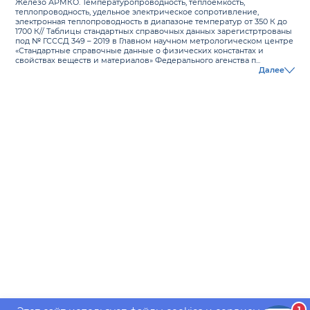
Железо АРМКО. Температуропроводность, теплоемкость,
теплопроводность, удельное электрическое сопротивление,
электронная теплопроводность в диапазоне температур от 350 К до
1700 К// Таблицы стандартных справочных данных зарегистртрованы
под № ГСССД 349 – 2019 в Главном научном метрологическом центре
«Стандартные справочные данные о физических константах и
свойствах веществ и материалов» Федерального агенства п...
Далее
1