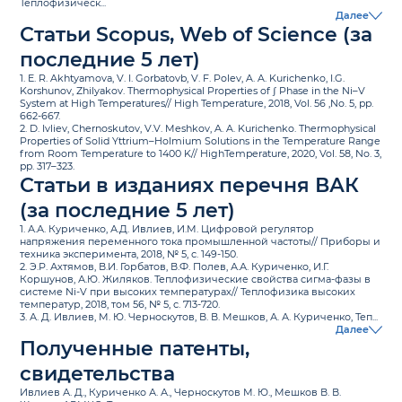
Теплофизическ...
Далее
Статьи Scopus, Web of Science (за
последние 5 лет)
1. E. R. Akhtyamova, V. I. Gorbatovb, V. F. Polev, A. A. Kurichenko, I.G.
Korshunov, Zhilyakov. Thermophysical Properties of ʃ Phase in the Ni–V
System at High Temperatures// High Temperature, 2018, Vol. 56 ,No. 5, pp.
662-667.
2. D. Ivliev, Chernoskutov, V.V. Meshkov, A. A. Kurichenko. Thermophysical
Properties of Solid Yttrium–Holmium Solutions in the Temperature Range
from Room Temperature to 1400 K// HighTemperature, 2020, Vol. 58, No. 3,
pp. 317–323.
Статьи в изданиях перечня ВАК
(за последние 5 лет)
1. А.А. Куриченко, А.Д. Ивлиев, И.М. Цифровой регулятор
напряжения переменного тока промышленной частоты// Приборы и
техника эксперимента, 2018, № 5, с. 149-150.
2. Э.Р. Ахтямов, В.И. Горбатов, В.Ф. Полев, А.А. Куриченко, И.Г.
Коршунов, А.Ю. Жиляков. Теплофизические свойства сигма-фазы в
системе Ni-V при высоких температурах// Теплофизика высоких
температур, 2018, том 56, № 5, с. 713-720.
3. А. Д. Ивлиев, М. Ю. Черноскутов, В. В. Мешков, А. А. Куриченко, Теп...
Далее
Полученные патенты,
свидетельства
Ивлиев А. Д., Куриченко А. А., Черноскутов М. Ю., Мешков В. В.