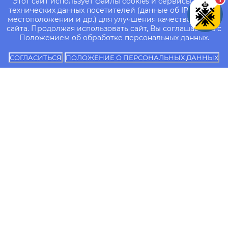
Этот сайт использует файлы cookies и сервисы сбора
технических данных посетителей (данные об IP-адресе,
местоположении и др.) для улучшения качества работы
сайта. Продолжая использовать сайт, Вы соглашаетесь с
Положением об обработке персональных данных.
СОГЛАСИТЬСЯ
ПОЛОЖЕНИЕ О ПЕРСОНАЛЬНЫХ ДАННЫХ
Об
Сведения об
Контакты
университете
образовательной
Сотрудники
организации