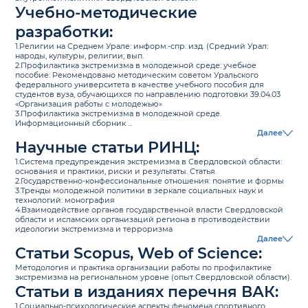
Учебно-методические
разработки:
1.Религии на Среднем Урале: информ.-спр. изд. (Средний Урал:
народы, культуры, религии; вып.
2.Профилактика экстремизма в молодежной среде: учебное
пособие: Рекомендовано методическим советом Уральского
федерального университета в качестве учебного пособия для
студентов вуза, обучающихся по направлению подготовки 39.04.03
«Организация работы с молодежью»
3.Профилактика экстремизма в молодежной среде.
Информационный сборник ...
Далее
Научные статьи РИНЦ:
1.Система предупреждения экстремизма в Свердловской области:
основания и практики, риски и результаты. Статья.
2.Государственно-конфессиональные отношения: понятие и формы
3.Тренды молодежной политики в зеркале социальных наук и
технологий: монография
4.Взаимодействие органов государственной власти Свердловской
области и исламских организаций региона в противодействии
идеологии экстремизма и терроризма
Далее
Статьи Scopus, Web of Science:
Методология и практика организации работы по профилактике
экстремизма на региональном уровне (опыт Свердловской области).
Статьи в изданиях перечня ВАК:
1.Социально-психологические аспекты феномена спортивного