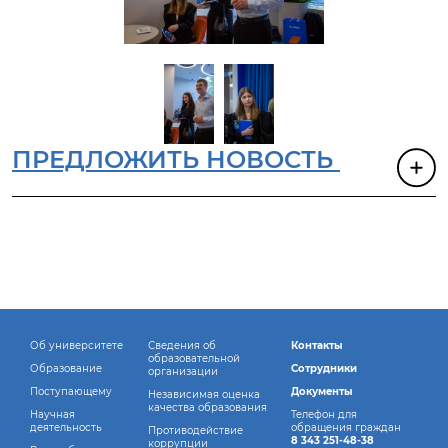
ПРЕДЛОЖИТЬ НОВОСТЬ
Об университете
Сведения об
Контакты
образовательной
Образование
Сотрудники
организации
Поступающему
Документы
Независимая оценка
качества образования
Научная
Телефон для
деятельность
обращения граждан
Противодействие
8 343 251-48-38
коррупции