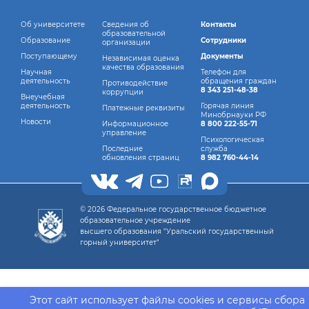
Об университете
Сведения об
Контакты
образовательной
Образование
Сотрудники
организации
Поступающему
Документы
Независимая оценка
качества образования
Научная
Телефон для
деятельность
обращения граждан
Противодействие
8 343 251-48-38
коррупции
Внеучебная
деятельность
Горячая линия
Платежные реквизиты
Минобрнауки РФ
Новости
Информационное
8 800 222-55-71
управление
Психологическая
Последние
служба
обновления страниц
8 982 760-44-14
© 2026 Федеральное государственное бюджетное
образовательное учреждение
высшего образования "Уральский государственный
горный университет"
Этот сайт использует файлы cookies и сервисы сбора