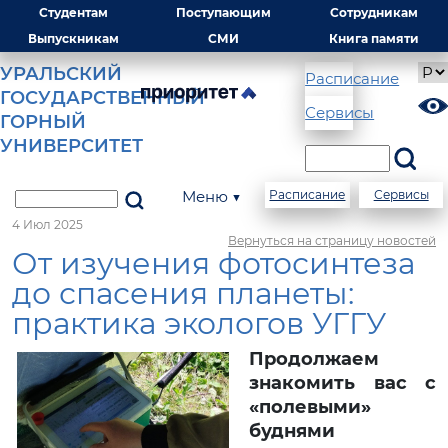
Студентам
Поступающим
Сотрудникам
Выпускникам
СМИ
Книга памяти
УРАЛЬСКИЙ
Расписание
ГОСУДАРСТВЕННЫЙ
Сервисы
ГОРНЫЙ
УНИВЕРСИТЕТ
Меню ▼
Расписание
Сервисы
4 Июл 2025
Вернуться на страницу новостей
От изучения фотосинтеза
до спасения планеты:
практика экологов УГГУ
Продолжаем
знакомить вас с
«полевыми»
буднями