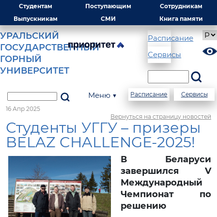
Студентам
Поступающим
Сотрудникам
Выпускникам
СМИ
Книга памяти
УРАЛЬСКИЙ
Расписание
ГОСУДАРСТВЕННЫЙ
Сервисы
ГОРНЫЙ
УНИВЕРСИТЕТ
Меню ▼
Расписание
Сервисы
16 Апр 2025
Вернуться на страницу новостей
Студенты УГГУ – призеры
BELAZ CHALLENGE-2025!
В Беларуси
завершился V
Международный
Чемпионат по
решению