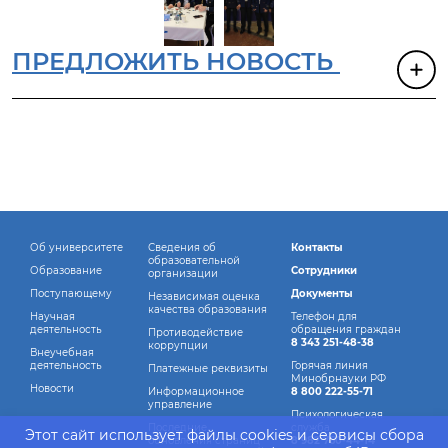
ПРЕДЛОЖИТЬ НОВОСТЬ
Об университете
Сведения об
Контакты
образовательной
Образование
Сотрудники
организации
Поступающему
Документы
Независимая оценка
качества образования
Научная
Телефон для
деятельность
обращения граждан
Противодействие
8 343 251-48-38
коррупции
Внеучебная
деятельность
Горячая линия
Платежные реквизиты
Минобрнауки РФ
Новости
Информационное
8 800 222-55-71
управление
Психологическая
Последние
служба
Этот сайт использует файлы cookies и сервисы сбора
обновления страниц
8 982 760-44-14