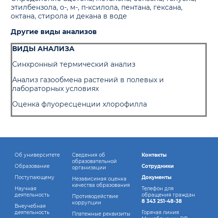
этилбензола, о-, м-, п-ксилола, пентана, гексана,
октана, стирола и декана в воде
Другие виды анализов
ВИДЫ АНАЛИЗА
Синхронный термический анализ
Анализ газообмена растений в полевых и
лабораторных условиях
Оценка флуоресценции хлорофилла
Об университете
Сведения об
Контакты
образовательной
Образование
Сотрудники
организации
Поступающему
Документы
Независимая оценка
качества образования
Научная
Телефон для
деятельность
обращения граждан
Противодействие
8 343 251-48-38
коррупции
Внеучебная
деятельность
Горячая линия
Платежные реквизиты