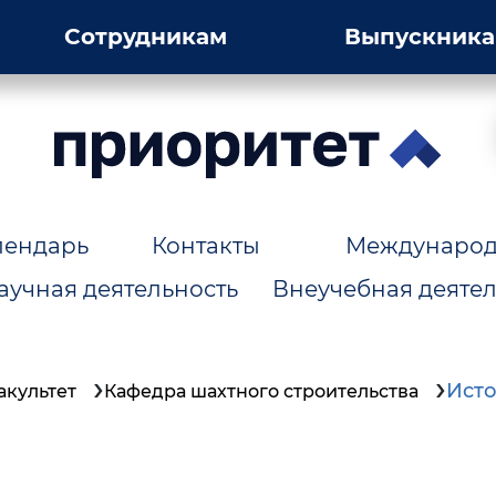
Сотрудникам
Выпускник
лендарь
Контакты
Международн
аучная деятельность
Внеучебная деятел
Ист
акультет
Кафедра шахтного строительства