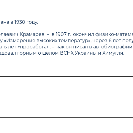
на в 1930 году.
аевич Крамарев – в 1907 г. окончил физико-матема
у «Измерение высоких температур», через 6 лет по
ть лет «проработал, – как он писал в автобиографи
аведовал горным отделом ВСНХ Украины и Химугля.