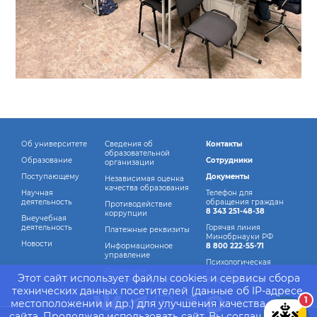
Об университете
Сведения об
Контакты
образовательной
Образование
Сотрудники
организации
Поступающему
Документы
Независимая оценка
качества образования
Научная
Телефон для
деятельность
обращения граждан
Противодействие
8 343 251-48-38
коррупции
Внеучебная
деятельность
Горячая линия
Платежные реквизиты
Минобрнауки РФ
Новости
Информационное
8 800 222-55-71
управление
Психологическая
Последние
служба
Этот сайт использует файлы cookies и сервисы сбора
обновления страниц
8 982 760-44-14
технических данных посетителей (данные об IP-адресе,
1
местоположении и др.) для улучшения качества работы
сайта. Продолжая использовать сайт, Вы соглашаетесь с