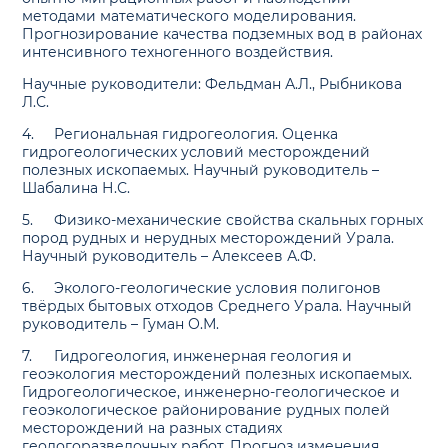
методами математического моделирования.
Прогнозирование качества подземных вод в районах
интенсивного техногенного воздействия.
Научные руководители: Фельдман А.Л., Рыбникова
Л.С.
4.
Региональная гидрогеология. Оценка
гидрогеологических условий месторождений
полезных ископаемых. Научный руководитель –
Шабалина Н.С.
5.
Физико-механические свойства скальных горных
пород рудных и нерудных месторождений Урала.
Научный руководитель – Алексеев А.Ф.
6.
Эколого-геологические условия полигонов
твёрдых бытовых отходов Среднего Урала. Научный
руководитель – Гуман О.М.
7.
Гидрогеология, инженерная геология и
геоэкология месторождений полезных ископаемых.
Гидрогеологическое, инженерно-геологическое и
геоэкологическое районирование рудных полей
месторождений на разных стадиях
геологоразведочных работ. Прогноз изменения