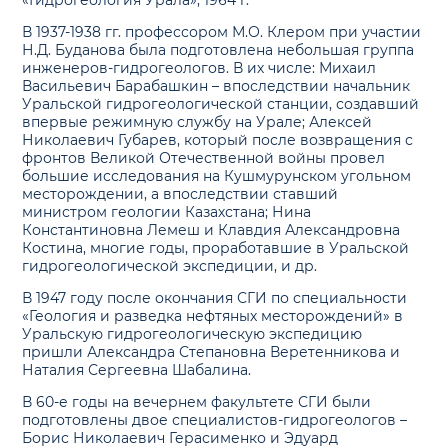
«Гидрогеология Урала», 1964 г.
В 1937-1938 гг. профессором М.О. Клером при участии
Н.Д. Буданова была подготовлена небольшая группа
инженеров-гидрогеологов. В их числе: Михаил
Васильевич Барабашкин – впоследствии начальник
Уральской гидрогеологической станции, создавший
впервые режимную службу на Урале; Алексей
Николаевич Губарев, который после возвращения с
фронтов Великой Отечественной войны провел
большие исследования на Кушмурунском угольном
месторождении, а впоследствии ставший
министром геологии Казахстана; Нина
Константиновна Лемеш и Клавдия Александровна
Костина, многие годы, проработавшие в Уральской
гидрогеологической экспедиции, и др.
В 1947 году после окончания СГИ по специальности
«Геология и разведка нефтяных месторождений» в
Уральскую гидрогеологическую экспедицию
пришли Александра Степановна Веретенникова и
Наталия Сергеевна Шабалина.
В 60-е годы на вечернем факультете СГИ были
подготовлены двое специалистов-гидрогеологов –
Борис Николаевич Герасименко и Эдуард