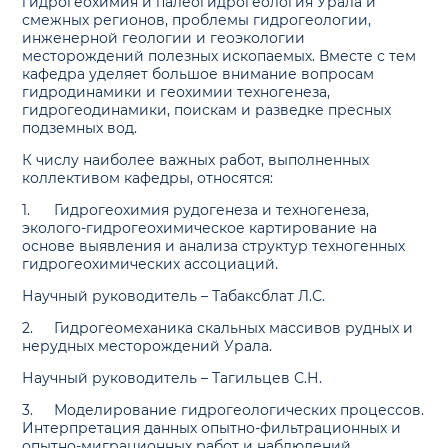
гидрогеохимия и палеогидрогеология Урала и
смежных регионов, проблемы гидрогеологии,
инженерной геологии и геоэкологии
месторождений полезных ископаемых. Вместе с тем
кафедра уделяет большое внимание вопросам
гидродинамики и геохимии техногенеза,
гидрогеодинамики, поискам и разведке пресных
подземных вод.
К числу наиболее важных работ, выполненных
коллективом кафедры, относятся:
1.
Гидрогеохимия рудогенеза и техногенеза,
эколого-гидрогеохимическое картирование на
основе выявления и анализа структур техногенных
гидрогеохимических ассоциаций.
Научный руководитель – Табаксблат Л.С.
2.
Гидрогеомеханика скальных массивов рудных и
нерудных месторождений Урала.
Научный руководитель – Тагильцев С.Н.
3.
Моделирование гидрогеологических процессов.
Интерпретация данных опытно-фильтрационных и
опытно-миграционных работ и наблюдений