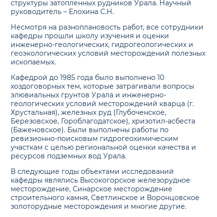
структуры затопленных рудников Урала. Научный
руководитель – Елохина С.Н.
Несмотря на разноплановость работ, все сотрудники
кафедры прошли школу изучения и оценки
инженерно-геологических, гидрогеологических и
геоэкологических условий месторождений полезных
ископаемых.
Кафедрой до 1985 года было выполнено 10
хоздоговорных тем, которые затрагивали вопросы
элювиальных грунтов Урала и инженерно-
геологических условий месторождений кварца (г.
Хрустальная), железных руд (Глубоченское,
Березовское, Гороблагодатское), хризотил-асбеста
(Баженовское). Были выполнены работы по
ревизионно-поисковым гидрогеохимическим
участкам с целью региональной оценки качества и
ресурсов подземных вод Урала.
В следующие годы объектами исследований
кафедры являлись Высокогорское железорудное
месторождение, Синарское месторождение
строительного камня, Светлинское и Воронцовское
золоторудные месторождения и многие другие.