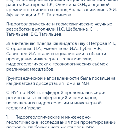
работы Костерова Т.К., Овечкина О.Н., а оценкой
кремнисто-глинистых пород Урала занимались Э.И.
Афанасиади и Л.Л. Татаринова.
Гидрогеологические и геомеханические научные
разработки выполняли Н.С. Шабалина, С.Н.
Тагильцев, В.С. Тагильцев.
Значительная плеяда кандидатов наук Петрова И.Г.,
Стороженко Л.А., Емельянова И.А., Рубан Н.В.,
Савинцев И.А. стали специалистами в области
проведения инженерно-геологических,
гидрогеологических, геоэкологических съёмок
различных масштабов.
Грунтоведческой направленности была посвящена
кандидатская диссертация Томина М.Н.
С 1974 по 1984 гг. кафедрой проводилась серия
региональных конференций и семинаров,
посвященных гидрогеологии и инженерной
геологии Урала:
1.
Гидрогеологические и инженерно-
геологические исследования при проектировании
проходки глубоких шахтных стволов, 1974.