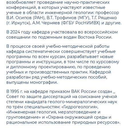
возобновляет проведение научно-практических
конференций, в которых участвуют известные
ученые в области инженерной геологии: профессор
В.И. Осипов (РАН), В.Т. Трофимов (МГУ), Т.Г. Рященко
(г. Иркутск), А.М. Черняев (ФГБУ РосНИИВХ) и другие.
В 2024 году кафедра участвовала во всероссийском
совещании по подземным водам Востока России.
В процессе своей учебно-методической работы
кафедра систематически совершенствует учебные
программы по всем курсам, разрабатывает новые
программы и инструкции, в том числе по курсовому
и дипломному проектированию, по проведению
учебных и производственных практик. Кафедрой
разработан ряд учебно-методических пособий,
выпущены монографии.
В 1995 г. на кафедре приказом ВАК России создан _
Совет по защите диссертаций на соискание учёной
степени кандидата геолого-минералогических наук
по трём специальностям: «Гидрогеология»,
«Инженерная геология, мерзлотоведение и
грунтоведение» и «Охрана окружающей среды и
рациональное использование природных ресурсов».