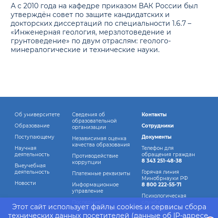
А с 2010 года на кафедре приказом ВАК России был
утверждён совет по защите кандидатских и
докторских диссертаций по специальности 1.6.7 –
«Инженерная геология, мерзлотоведение и
грунтоведение» по двум отраслям: геолого-
минералогические и технические науки.
Об университете
Сведения об
Контакты
образовательной
Образование
Сотрудники
организации
Поступающему
Документы
Независимая оценка
качества образования
Научная
Телефон для
деятельность
обращения граждан
Противодействие
8 343 251-48-38
коррупции
Внеучебная
деятельность
Горячая линия
Платежные реквизиты
Минобрнауки РФ
Новости
Информационное
8 800 222-55-71
управление
Психологическая
Последние
служба
Этот сайт использует файлы cookies и сервисы сбора
обновления страниц
8 982 760-44-14
технических данных посетителей (данные об IP-адресе,