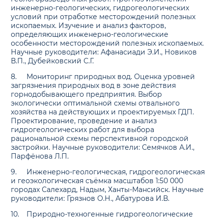
инженерно-геологических, гидрогеологических
условий при отработке месторождений полезных
ископаемых. Изучение и анализ факторов,
определяющих инженерно-геологические
особенности месторождений полезных ископаемых.
Научные руководители: Афанасиади Э.И., Новиков
В.П., Дубейковский С.Г.
8.
Мониторинг природных вод. Оценка уровней
загрязнения природных вод в зоне действия
горнодобывающего предприятия. Выбор
экологически оптимальной схемы отвального
хозяйства на действующих и проектируемых ГДП.
Проектирование, проведение и анализ
гидрогеологических работ для выбора
рациональной схемы перспективной городской
застройки. Научные руководители: Семячков А.И.,
Парфёнова Л.П.
9.
Инженерно-геологическая, гидрогеологическая
и геоэкологическая съёмка масштабов 1:50 000
городах Салехард, Надым, Ханты-Мансийск. Научные
руководители: Грязнов О.Н., Абатурова И.В.
10.
Природно-техногенные гидрогеологические