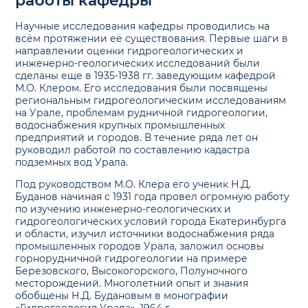
работы кафедры
Научные исследования кафедры проводились на
всём протяжении её существования. Первые шаги в
направлении оценки гидрогеологических и
инженерно-геологических исследований были
сделаны еще в 1935-1938 гг. заведующим кафедрой
М.О. Клером. Его исследования были посвящены
региональным гидрогеологическим исследованиям
на Урале, проблемам рудничной гидрогеологии,
водоснабжения крупных промышленных
предприятий и городов. В течение ряда лет он
руководил работой по составлению кадастра
подземных вод Урала.
Под руководством М.О. Клера его ученик Н.Д.
Буданов начиная с 1931 года провел огромную работу
по изучению инженерно-геологических и
гидрогеологических условий города Екатеринбурга
и области, изучил источники водоснабжения ряда
промышленных городов Урала, заложил основы
горнорудничной гидрогеологии на примере
Березовского, Высокогорского, Полуночного
месторождений. Многолетний опыт и знания
обобщены Н.Д. Будановым в монографии