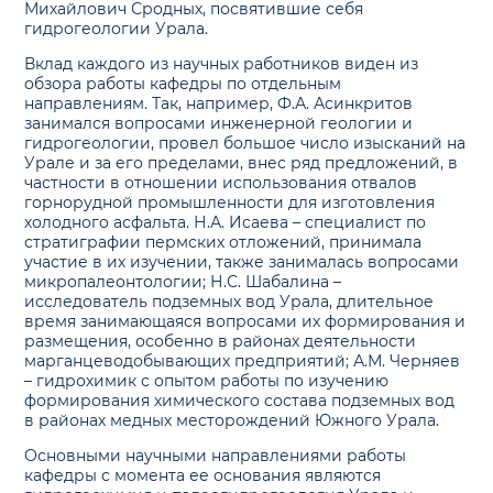
Михайлович Сродных, посвятившие себя
гидрогеологии Урала.
Вклад каждого из научных работников виден из
обзора работы кафедры по отдельным
направлениям. Так, например, Ф.А. Асинкритов
занимался вопросами инженерной геологии и
гидрогеологии, провел большое число изысканий на
Урале и за его пределами, внес ряд предложений, в
частности в отношении использования отвалов
горнорудной промышленности для изготовления
холодного асфальта. Н.А. Исаева – специалист по
стратиграфии пермских отложений, принимала
участие в их изучении, также занималась вопросами
микропалеонтологии; Н.С. Шабалина –
исследователь подземных вод Урала, длительное
время занимающаяся вопросами их формирования и
размещения, особенно в районах деятельности
марганцеводобывающих предприятий; А.М. Черняев
– гидрохимик с опытом работы по изучению
формирования химического состава подземных вод
в районах медных месторождений Южного Урала.
Основными научными направлениями работы
кафедры с момента ее основания являются