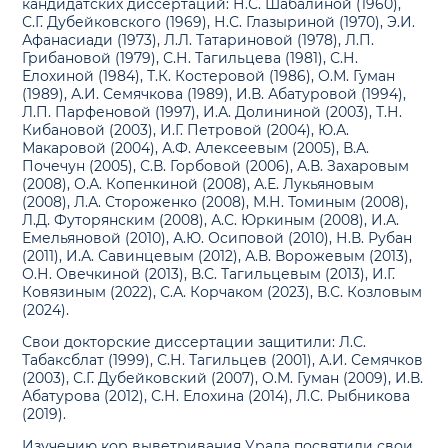
кандидатских диссертаций: Н.С. Шабалиной (1960),
С.Г. Дубейковского (1969), Н.С. Глазыриной (1970), Э.И.
Афанасиади (1973), Л.Л. Татариновой (1978), Л.П.
Грибановой (1979), С.Н. Тагильцева (1981), С.Н.
Елохиной (1984), Т.К. Костеровой (1986), О.М. Гуман
(1989), А.И. Семячкова (1989), И.В. Абатуровой (1994),
Л.П. Парфеновой (1997), И.А. Долининой (2003), Т.Н.
Кибановой (2003), И.Г. Петровой (2004), Ю.А.
Макаровой (2004), А.Ф. Алексеевым (2005), В.А.
Почечун (2005), С.В. Горбовой (2006), А.В. Захаровым
(2008), О.А. Копенкиной (2008), А.Е. Лукьяновым
(2008), Л.А. Стороженко (2008), М.Н. Томиным (2008),
Л.Д. Футорянским (2008), А.С. Юркиным (2008), И.А.
Емельяновой (2010), А.Ю. Осиповой (2010), Н.В. Рубан
(2011), И.А. Савинцевым (2012), А.В. Ворожевым (2013),
О.Н. Овечкиной (2013), В.С. Тагильцевым (2013), И.Г.
Ковязиным (2022), С.А. Корчаком (2023), В.С. Козловым
(2024).
Свои докторские диссертации защитили: Л.С.
Табаксблат (1999), С.Н. Тагильцев (2001), А.И. Семячков
(2003), С.Г. Дубейковский (2007), О.М. Гуман (2009), И.В.
Абатурова (2012), С.Н. Елохина (2014), Л.С. Рыбникова
(2019).
Изучению кор выветривания Урала посвятили свои