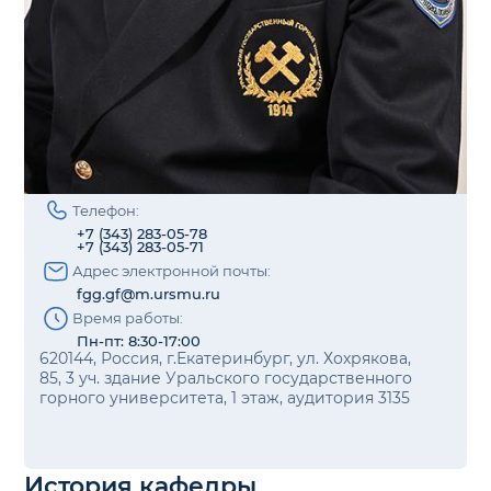
Телефон:
+7 (343) 283-05-78
+7 (343) 283-05-71
Адрес электронной почты:
fgg.gf@m.ursmu.ru
Время работы:
Пн-пт: 8:30-17:00
620144, Россия, г.Екатеринбург, ул. Хохрякова,
85, 3 уч. здание Уральского государственного
горного университета, 1 этаж, аудитория 3135
История кафедры