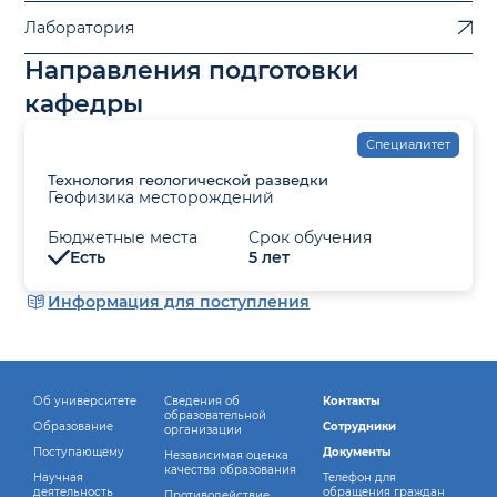
Лаборатория
Направления подготовки
кафедры
Специалитет
Технология геологической разведки
Геофизика месторождений
Бюджетные места
Срок обучения
Есть
5 лет
Информация для поступления
Об университете
Сведения об
Контакты
образовательной
Образование
Сотрудники
организации
Поступающему
Документы
Независимая оценка
качества образования
Научная
Телефон для
деятельность
обращения граждан
Противодействие