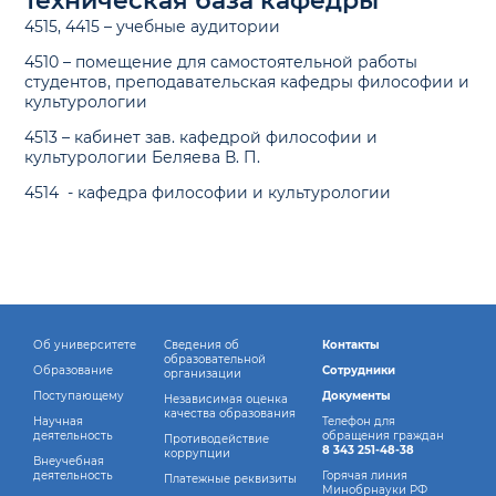
техническая база кафедры
4515, 4415 – учебные аудитории
4510 – помещение для самостоятельной работы
студентов, преподавательская кафедры философии и
культурологии
4513 – кабинет зав. кафедрой философии и
культурологии Беляева В. П.
4514 - кафедра философии и культурологии
Об университете
Сведения об
Контакты
образовательной
Образование
Сотрудники
организации
Поступающему
Документы
Независимая оценка
качества образования
Научная
Телефон для
деятельность
обращения граждан
Противодействие
8 343 251-48-38
коррупции
Внеучебная
деятельность
Горячая линия
Платежные реквизиты
Минобрнауки РФ