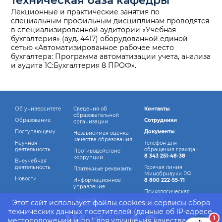
техническая база кафедры
Лекционные и практические занятия по
специальным профильным дисциплинам проводятся
в специализированной аудитории «Учебная
бухгалтерия» (ауд. 4417) оборудованной единой
сетью «Автоматизированное рабочее место
бухгалтера: Программа автоматизации учета, анализа
и аудита 1С:Бухгалтерия 8 ПРОФ».
Об университете
Сведения об
Контакты
образовательной
Образование
Сотрудники
организации
Поступающему
Документы
Независимая оценка
качества образования
Научная
Телефон для
деятельность
обращения граждан
Противодействие
8 343 251-48-38
коррупции
Внеучебная
деятельность
Горячая линия
Платежные реквизиты
Минобрнауки РФ
Новости
Информационное
8 800 222-55-71
управление
Психологическая
Последние
служба
Этот сайт использует файлы cookies и сервисы сбора
обновления страниц
8 982 760-44-14
технических данных посетителей (данные об IP-адресе,
1
местоположении и др.) для улучшения качества работы