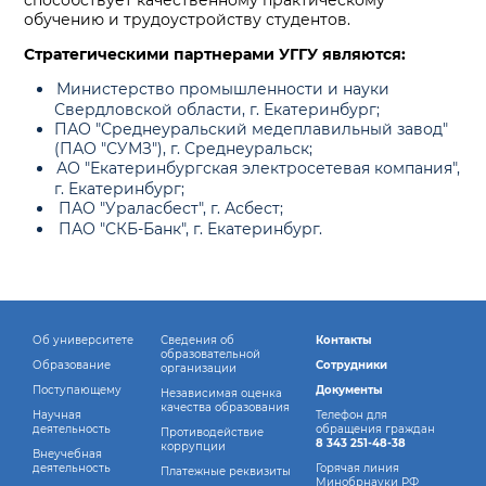
способствует качественному практическому
обучению и трудоустройству студентов.
Стратегическими партнерами УГГУ являются:
Министерство промышленности и науки
Свердловской области, г. Екатеринбург;
ПАО "Среднеуральский медеплавильный завод"
(ПАО "СУМЗ"), г. Среднеуральск;
АО "Екатеринбургская электросетевая компания",
г. Екатеринбург;
ПАО "Ураласбест", г. Асбест;
ПАО "СКБ-Банк", г. Екатеринбург.
Об университете
Сведения об
Контакты
образовательной
Образование
Сотрудники
организации
Поступающему
Документы
Независимая оценка
качества образования
Научная
Телефон для
деятельность
обращения граждан
Противодействие
8 343 251-48-38
коррупции
Внеучебная
деятельность
Горячая линия
Платежные реквизиты
Минобрнауки РФ