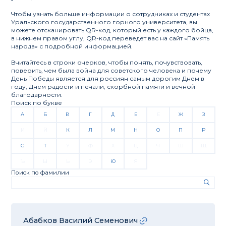
Чтобы узнать больше информации о сотрудниках и студентах
Уральского государственного горного университета, вы
можете отсканировать QR-код, который есть у каждого бойца,
в нижнем правом углу, QR-код переведет вас на сайт «Память
народа» с подробной информацией.
Вчитайтесь в строки очерков, чтобы понять, почувствовать,
поверить, чем была война для советского человека и почему
День Победы является для россиян самым дорогим Днем в
году, Днем радости и печали, скорбной памяти и вечной
благодарности.
Поиск по букве
А
Б
В
Г
Д
Е
Ё
Ж
З
И
Й
К
Л
М
Н
О
П
Р
С
Т
У
Ф
Х
Ц
Ч
Ш
Щ
Ъ
Ы
Ь
Э
Ю
Я
Поиск по фамилии
Абабков Василий Семенович