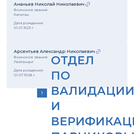
Ананьев Николай Николаевич
Воинское звание:
Капитан
Дата рождения:
01.01.1923 г.
Арсентьев Александр Николаевич
ОТДЕЛ
Воинское звание:
Лейтенант
Дата рождения:
ПО
01.07.1908 г.
ВАЛИДАЦИ
1
2
3
...
14
И
ВЕРИФИКАЦ
>