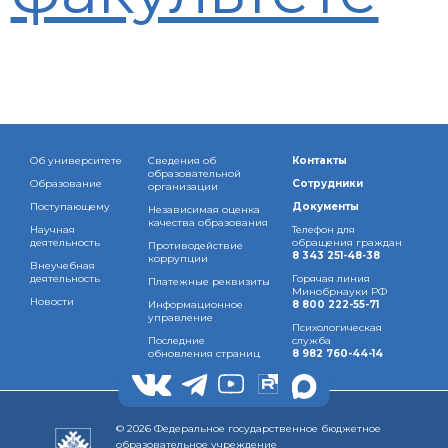
Об университете
Сведения об
Контакты
образовательной
Образование
Сотрудники
организации
Поступающему
Документы
Независимая оценка
качества образования
Научная
Телефон для
деятельность
обращения граждан
Противодействие
8 343 251-48-38
коррупции
Внеучебная
деятельность
Горячая линия
Платежные реквизиты
Минобрнауки РФ
Новости
Информационное
8 800 222-55-71
управление
Психологическая
Последние
служба
обновления страниц
8 982 760-44-14
© 2026 Федеральное государственное бюджетное
образовательное учреждение