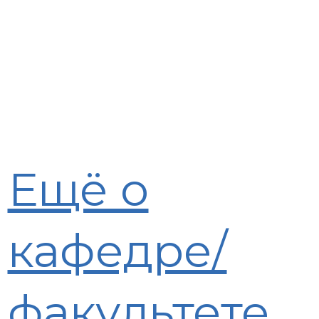
Ещё о
кафедре/
факультете