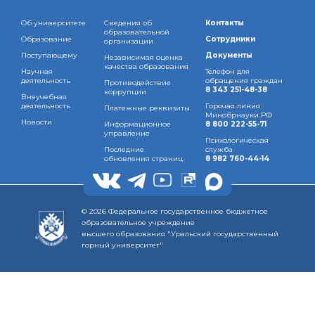
Об университете
Сведения об
Контакты
образовательной
Образование
Сотрудники
организации
Поступающему
Документы
Независимая оценка
качества образования
Научная
Телефон для
деятельность
обращения граждан
Противодействие
8 343 251-48-38
коррупции
Внеучебная
деятельность
Горячая линия
Платежные реквизиты
Минобрнауки РФ
Новости
Информационное
8 800 222-55-71
управление
Психологическая
Последние
служба
обновления страниц
8 982 760-44-14
© 2026 Федеральное государственное бюджетное
образовательное учреждение
высшего образования "Уральский государственный
горный университет"