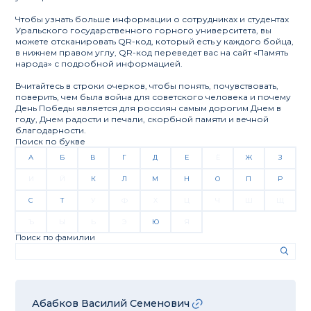
Чтобы узнать больше информации о сотрудниках и студентах
Уральского государственного горного университета, вы
можете отсканировать QR-код, который есть у каждого бойца,
в нижнем правом углу, QR-код переведет вас на сайт «Память
народа» с подробной информацией.
Вчитайтесь в строки очерков, чтобы понять, почувствовать,
поверить, чем была война для советского человека и почему
День Победы является для россиян самым дорогим Днем в
году, Днем радости и печали, скорбной памяти и вечной
благодарности.
Поиск по букве
А
Б
В
Г
Д
Е
Ё
Ж
З
И
Й
К
Л
М
Н
О
П
Р
С
Т
У
Ф
Х
Ц
Ч
Ш
Щ
Ъ
Ы
Ь
Э
Ю
Я
Поиск по фамилии
Абабков Василий Семенович