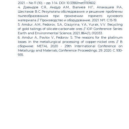
2021. – No 11 (10). – pp. 1-14. DOI: 10.3390/met11101602.
4. Давыдов С.Я., Амдур А.М., Валиев Н.Г., Апакашев Р.А.,
Шестаков В.С. Результаты обследования и решение проблемы
пылеобразования при грохочении горячего кускового
материала // Производство и оборудование, 2021. №1. С.15-19.
5. Amdur, A.M., Fedorov, S.A., Glazyrina, Y.A., Yurak, V.V. Recycling
of gold tailings of silicate-carbonate ores // IOP Conference Series:
Earth and Environmental Science, 2021, 864(1), 012033.
6. Amdur A., Pavlov V., Fedorov S. The reasons for the platinum
losses in the metallurgical processing of copper-nickel ores // В
сборнике: METAL 2020 - 29th International Conference on
Metallurgy and Materials, Conference Proceedings. 29. 2020. С. 930-
935.