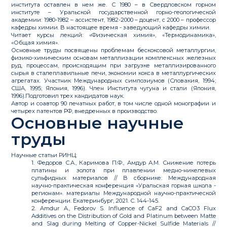
института оставлен в нем же. С 1980 – в Свердловском горном
институте – Уральской государственной горно-геологической
академии: 1980-1982 – ассистент, 1982-2000 – доцент, с 2000 – профессор
кафедры химии. В настоящее время - заведующий кафедры химии.
Читает курсы лекций: «Физическая химия», «Термодинамика»,
«Общая химия».
Основные труды посвящены проблемам бескоксовой металлургии,
физико-химическим основам металлизации комплексных железных
руд, процессам, происходящим при загрузке металлизированного
сырья в сталеплавильные печи, экономии кокса в металлургических
агрегатах. Участник Международных симпозиумов (Словакия, 1994;
США, 1995; Япония, 1996). Член Института чугуна и стали (Япония,
1996).Подготовил трех кандидатов наук.
Автор и соавтор 90 печатных работ, в том числе одной монографии и
четырех патентов РФ, внедренных в производство.
Основные научные
труды
Научные статьи РИНЦ:
1. Федоров С.А., Каримова П.Ф., Амдур А.М. Снижение потерь
платины и золота при плавлении медно-никелевых
сульфидных материалов // В сборнике: Международная
научно-практическая конференция «Уральская горная школа -
регионам». материалы Международной научно-практической
конференции. Екатеринбург, 2021. С. 144-145.
2. Amdur A., Fedorov S. Influence of CaF2 and CaCO3 Flux
Additives on the Distribution of Gold and Platinum between Matte
and Slag during Melting of Copper-Nickel Sulfide Materials //