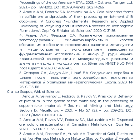
Proceedings of the conference METAL 2021. – Ostrava: Tanger Ltd.,
2021. – pp. 1197-1202. DOI: 10.37904/metal.2021.4266.
3. Amdur A.M., Fedorov S.A., Matushkina A.N. Gold allocation forms
in sulfide ore andproducts of their processing enrichment // В
сборнике: IV Congress "Fundamental Research and Applied
Developing of Recycling and Utilization Processes of Technogenic
Formations". Сер. "KnE Materials Sciences" 2020. С. 31-36.
4. Амдур А.М., Федоров С.А. Комплексное использование
золотосодержащих силикатно-карбонатных хвостов
обогащения в сборнике: перспективы развития металлургии
и машиностроения с использованием завершенных
фундаментальных исследований и ниокр. // Труды научно-
практической конференции с международным участием и
элементами школы молодых ученых: 65-летию ИМЕТ УрО РАН
посвящается. 2020. С. 482-485.
5. Федоров С.А., Амдур А.М., Шваб Е.А. Cоединения серебра в
шлаке после плавления золотосеребряных техногенных
материалов // Уральская минералогическая школа. 2020. №
26. С. 115-116.
Статьи Scopus, Web of Science:
1. Amdur A., Selivanov E., Fedorov S., Pavlov V., Krasikov S. Behavior
of platinum in the system of the matte-slag in the processing of
copper-nickel materials // Journal of Mining and Metallurgy,
Section B: Metallurgy. – 2021. – No 57 (2). – pp. 209-215. DOI:
10.2298/JMMB200312016A.
2. Amdur A.M., Pavlov V.V., Fedorov S.A., Matushkina A.N. Dispersed
ore gold characterisation // Canadian Metallurgical Quarterly.
2020. Т. 59. № 3. С. 331-334.
3. Amdur A.M., Fedorov S.A., Yurak V.V. Transfer of Gold, Platinum
and Non-Ferrous Metals from Matte to Slag by Flotation // Metals. –