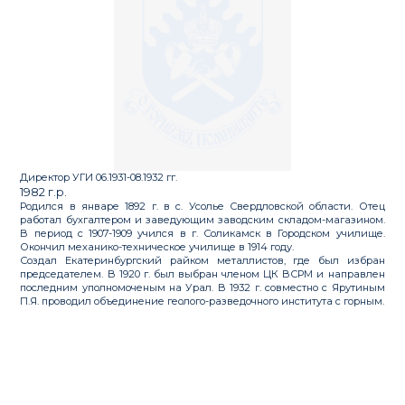
Директор УГИ 06.1931-08.1932 гг.
1982 г.р.
Родился в январе 1892 г. в с. Усолье Свердловской области. Отец
работал бухгалтером и заведующим заводским складом-магазином.
В период с 1907-1909 учился в г. Соликамск в Городском училище.
Окончил механико-техническое училище в 1914 году.
Создал Екатеринбургский райком металлистов, где был избран
председателем. В 1920 г. был выбран членом ЦК ВСРМ и направлен
последним уполномоченым на Урал. В 1932 г. совместно с Ярутиным
П.Я. проводил объединение геолого-разведочного института с горным.