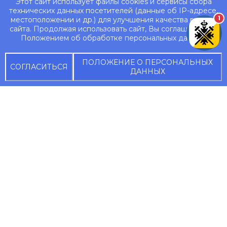
Этот сайт использует файлы cookies и сервисы сбора
технических данных посетителей (данные об IP-адресе,
1
местоположении и др.) для улучшения качества работы
сайта. Продолжая использовать сайт, Вы соглашаетесь с
Положением об обработке персональных данных.
ПОЛОЖЕНИЕ О ПЕРСОНАЛЬНЫХ
СОГЛАСИТЬСЯ
ДАННЫХ
Об университете
Сведения об
Контакты
образовательной