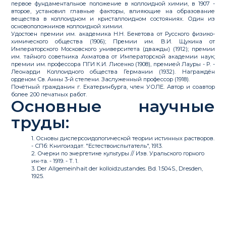
первое фундаментальное положение в коллоидной химии, в 1907 -
второе, установил главные факторы, влияющие на образование
вещества в коллоидном и кристаллоидном состояниях. Один из
основоположников коллоидной химии.
Удостоен премии им. академика Н.Н. Бекетова от Русского физико-
химического общества (1906); Премии им. В.И. Щукина от
Императорского Московского университета (дважды) (1912); премии
им. тайного советника Ахматова от Императорской академии наук;
премии им. профессора ПГИ К.И. Лисенко (1908), премией Лауры - Р. -
Леонарди Коллоидного общества Германии (1932). Награждён
орденом Св. Анны 3-й степени. Заслуженный профессор (1918).
Почётный гражданин г. Екатеринбурга, член УОЛЕ. Автор и соавтор
более 200 печатных работ.
Основные научные
труды:
1. Основы дисперсоидологической теории истинных растворов.
- СПб: Книгоиздат. "Естествоиспытатель", 1913.
2. Очерки по энергетике культуры // Изв. Уральского горного
ин-та. - 1919. - Т. 1.
3. Der Allgemeinhait der kolloidzustandes. Bd. 1:504S., Dresden,
1925.