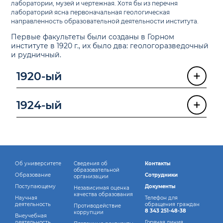
лаборатории, музей и чертежная. Хотя бы из перечня
лабораторий ясна первоначальная геологическая
направленность образовательной деятельности института.
Первые факультеты были созданы в Горном
институте в 1920 г., их было два: геологоразведочный
и рудничный.
1920-ый
1924-ый
Об университете
Сведения об
Контакты
образовательной
Образование
Сотрудники
организации
Поступающему
Документы
Независимая оценка
качества образования
Научная
Телефон для
деятельность
обращения граждан
Противодействие
8 343 251-48-38
коррупции
Внеучебная
деятельность
Горячая линия