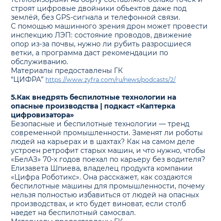
строят цифровые двойники объектов даже под
землёй, без GPS-сигнала и телефонной связи.
С помощью машинного зрения дрон может провести
инспекцию ЛЭП: состояние проводов, движение
опор из-за почвы, нужно ли рубить разросшиеся
ветки, а программа даст рекомендации по
обслуживанию.
Материалы предоставлены ГК
“ЦИФРА”
https://www.zyfra.com/ru/news/podcasts/2/
5.Как внедрять беспилотные технологии на
опасные производства | подкаст «Каптерка
цифровизатора»
Безопасные и беспилотные технологии — тренд
современной промышленности. Заменят ли роботы
людей на карьерах и в шахтах? Как на самом деле
устроен ретрофит старых машин, и что нужно, чтобы
«БелАЗ» 70-х годов поехал по карьеру без водителя?
Елизавета Шпиева, владелец продукта компании
«Цифра Роботикс». Она расскажет, как создаются
беспилотные машины для промышленности, почему
нельзя полностью избавиться от людей на опасных
производствах, и кто будет виноват, если столб
наедет на беспилотный самосвал.