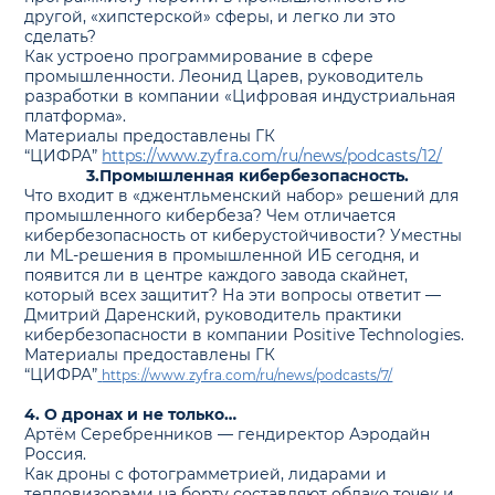
другой, «хипстерской» сферы, и легко ли это
сделать?
Как устроено программирование в сфере
промышленности. Леонид Царев, руководитель
разработки в компании «Цифровая индустриальная
платформа».
Материалы предоставлены ГК
“ЦИФРА”
https://www.zyfra.com/ru/news/podcasts/12/
3.Промышленная кибербезопасность.
Что входит в «джентльменский набор» решений для
промышленного кибербеза? Чем отличается
кибербезопасность от киберустойчивости? Уместны
ли ML-решения в промышленной ИБ сегодня, и
появится ли в центре каждого завода скайнет,
который всех защитит? На эти вопросы ответит —
Дмитрий Даренский, руководитель практики
кибербезопасности в компании Positive Technologies.
Материалы предоставлены ГК
“ЦИФРА”
https://www.zyfra.com/ru/news/podcasts/7/
4. О дронах и не только…
Артём Серебренников — гендиректор Аэродайн
Россия.
Как дроны с фотограмметрией, лидарами и
тепловизорами на борту составляют облако точек и