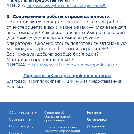
Материалы предоставлены ГК
“ЦИФРА”
https://www.zyfra.com/ru/news/podcasts/5/
6. Современные роботы в промышленности.
Чем отличаются проприоцептивные навыки робота
от экстероцептивных и какие из них — ключевые для
автономности? Как связан талант геймера и способы
удалённого управления техникой руками
оператора? Сколько стоить подготовить автономную
машину для карьера в России и заграницей?
Возможна ли добыча вообще без людей?
Материалы предоставлены ГК
“ЦИФРА”
https://www.zyfra.com/ru/news/podcasts/1/
Подкасты «Каптёрка цифровизатора»
Благодарим Группу компании «ЦИФРА» за предоставленный
материал!
Об университете
Сведения об
Контакты
образовательной
Образование
Сотрудники
организации
Поступающему
Документы
Независимая оценка
качества образования
Научная
Телефон для